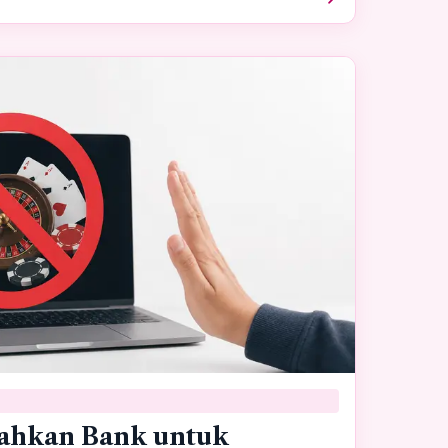
ahkan Bank untuk