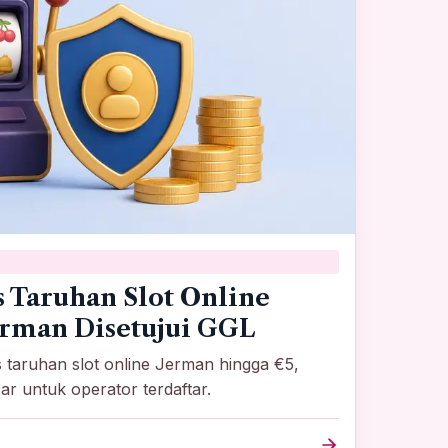
 Taruhan Slot Online
erman Disetujui GGL
 taruhan slot online Jerman hingga €5,
r untuk operator terdaftar.