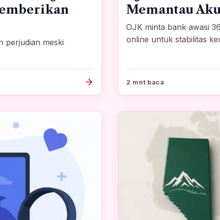
 Memberikan
Memantau Akun
OJK minta bank awasi 36,
online untuk stabilitas k
n perjudian meski
2 mnt baca