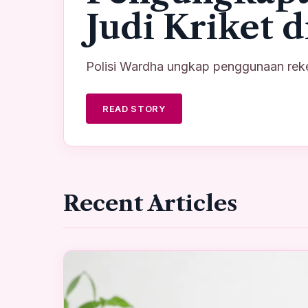
Judi Kriket 
Polisi Wardha ungkap penggunaan rekeni
READ STORY
Recent Articles