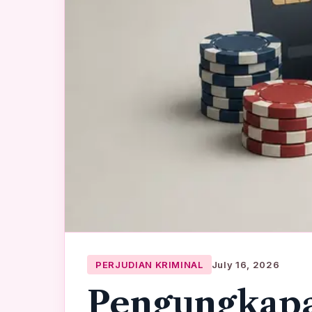
PERJUDIAN KRIMINAL
July 16, 2026
Pengungkapa