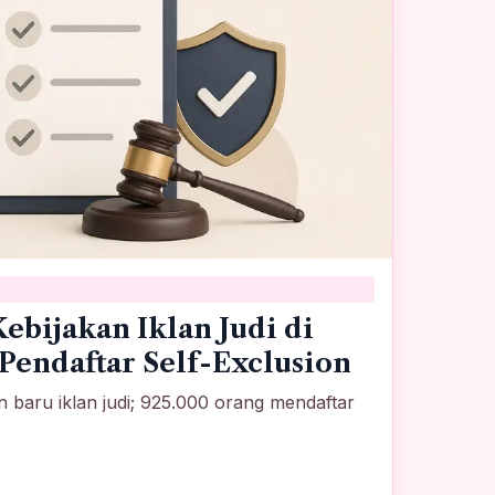
ebijakan Iklan Judi di
 Pendaftar Self-Exclusion
 baru iklan judi; 925.000 orang mendaftar