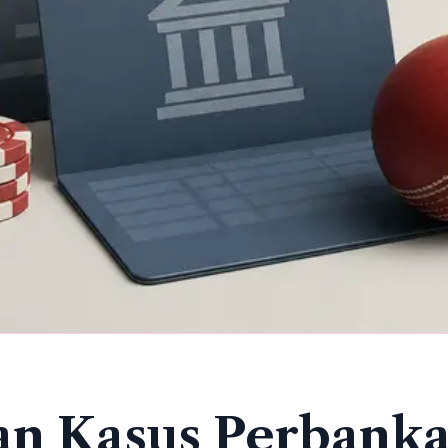
n Kasus Perbanka