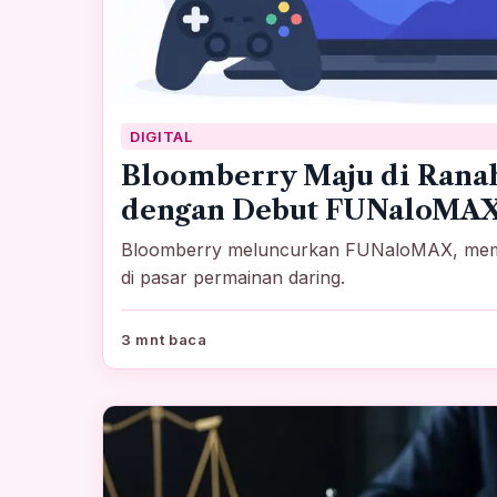
DIGITAL
Bloomberry Maju di Ranah
dengan Debut FUNaloMA
Bloomberry meluncurkan FUNaloMAX, mema
di pasar permainan daring.
3 mnt baca