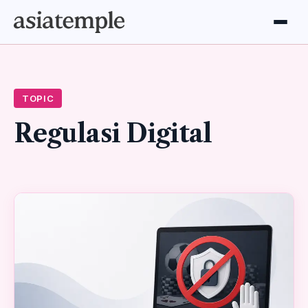
TOPIC
Regulasi Digital