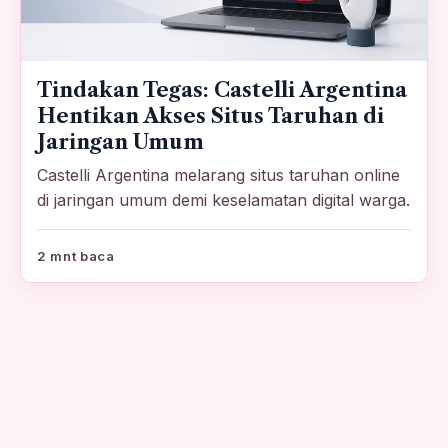
Tindakan Tegas: Castelli Argentina
Hentikan Akses Situs Taruhan di
Jaringan Umum
Castelli Argentina melarang situs taruhan online
di jaringan umum demi keselamatan digital warga.
2 mnt baca