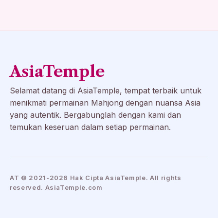
AsiaTemple
Selamat datang di AsiaTemple, tempat terbaik untuk
menikmati permainan Mahjong dengan nuansa Asia
yang autentik. Bergabunglah dengan kami dan
temukan keseruan dalam setiap permainan.
AT © 2021-2026 Hak Cipta AsiaTemple. All rights
reserved. AsiaTemple.com