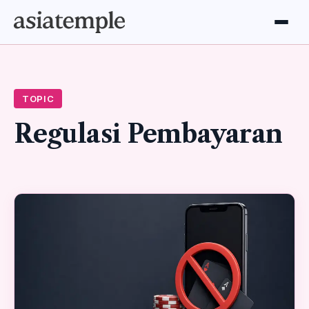
TOPIC
Regulasi Pembayaran