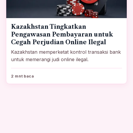
Kazakhstan Tingkatkan
Pengawasan Pembayaran untuk
Cegah Perjudian Online Ilegal
Kazakhstan memperketat kontrol transaksi bank
untuk memerangi judi online ilegal.
2 mnt baca