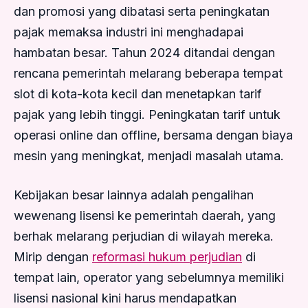
dan promosi yang dibatasi serta peningkatan
pajak memaksa industri ini menghadapai
hambatan besar. Tahun 2024 ditandai dengan
rencana pemerintah melarang beberapa tempat
slot di kota-kota kecil dan menetapkan tarif
pajak yang lebih tinggi. Peningkatan tarif untuk
operasi online dan offline, bersama dengan biaya
mesin yang meningkat, menjadi masalah utama.
Kebijakan besar lainnya adalah pengalihan
wewenang lisensi ke pemerintah daerah, yang
berhak melarang perjudian di wilayah mereka.
Mirip dengan
reformasi hukum perjudian
di
tempat lain, operator yang sebelumnya memiliki
lisensi nasional kini harus mendapatkan