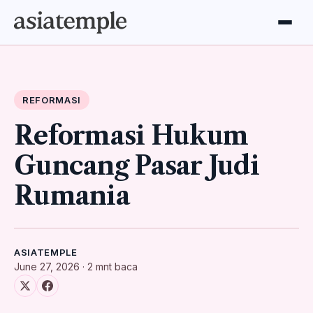
REFORMASI
Reformasi Hukum
Guncang Pasar Judi
Rumania
ASIATEMPLE
June 27, 2026 · 2 mnt baca