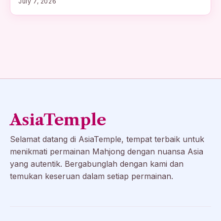
July 7, 2026
AsiaTemple
Selamat datang di AsiaTemple, tempat terbaik untuk
menikmati permainan Mahjong dengan nuansa Asia
yang autentik. Bergabunglah dengan kami dan
temukan keseruan dalam setiap permainan.