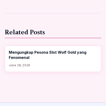
Related Posts
Mengungkap Pesona Slot Wolf Gold yang
Fenomenal
June 28, 2026