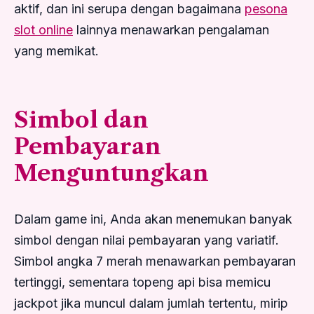
aktif, dan ini serupa dengan bagaimana
pesona
slot online
lainnya menawarkan pengalaman
yang memikat.
Simbol dan
Pembayaran
Menguntungkan
Dalam game ini, Anda akan menemukan banyak
simbol dengan nilai pembayaran yang variatif.
Simbol angka 7 merah menawarkan pembayaran
tertinggi, sementara topeng api bisa memicu
jackpot jika muncul dalam jumlah tertentu, mirip