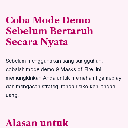
Coba Mode Demo
Sebelum Bertaruh
Secara Nyata
Sebelum menggunakan uang sungguhan,
cobalah mode demo 9 Masks of Fire. Ini
memungkinkan Anda untuk memahami gameplay
dan mengasah strategi tanpa risiko kehilangan
uang.
Alasan untuk