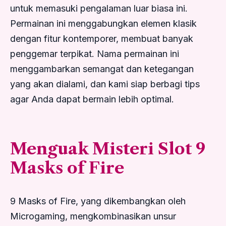
untuk memasuki pengalaman luar biasa ini.
Permainan ini menggabungkan elemen klasik
dengan fitur kontemporer, membuat banyak
penggemar terpikat. Nama permainan ini
menggambarkan semangat dan ketegangan
yang akan dialami, dan kami siap berbagi tips
agar Anda dapat bermain lebih optimal.
Menguak Misteri Slot 9
Masks of Fire
9 Masks of Fire, yang dikembangkan oleh
Microgaming, mengkombinasikan unsur