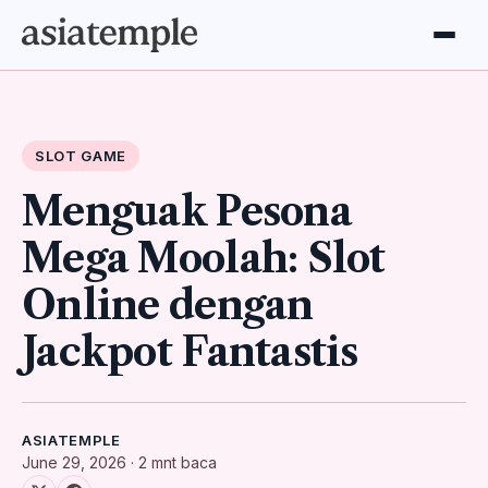
SLOT GAME
Menguak Pesona
Mega Moolah: Slot
Online dengan
Jackpot Fantastis
ASIATEMPLE
June 29, 2026 · 2 mnt baca