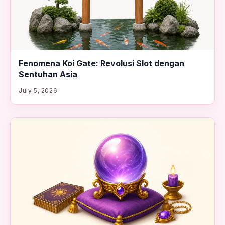
Fenomena Koi Gate: Revolusi Slot dengan
Sentuhan Asia
July 5, 2026