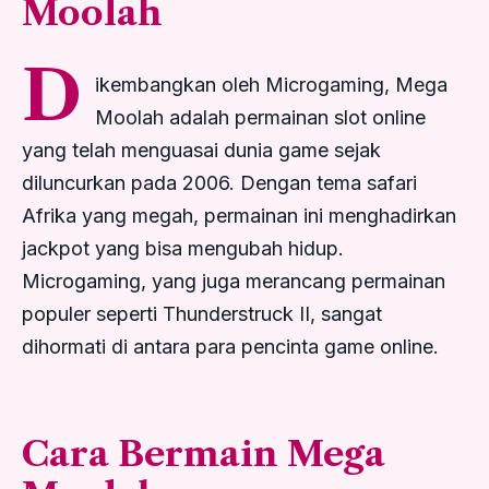
Moolah
D
ikembangkan oleh Microgaming, Mega
Moolah adalah permainan slot online
yang telah menguasai dunia game sejak
diluncurkan pada 2006. Dengan tema safari
Afrika yang megah, permainan ini menghadirkan
jackpot yang bisa mengubah hidup.
Microgaming, yang juga merancang permainan
populer seperti Thunderstruck II, sangat
dihormati di antara para pencinta game online.
Cara Bermain Mega