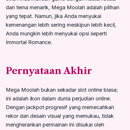
dan tema menarik, Mega Moolah adalah pilihan
yang tepat. Namun, jika Anda menyukai
kemenangan lebih sering meskipun lebih kecil,
Anda mungkin lebih menyukai opsi seperti
Immortal Romance.
Pernyataan Akhir
Mega Moolah bukan sekadar slot online biasa;
ini adalah ikon dalam dunia perjudian online.
Dengan jackpot progresif yang memecahkan
rekor dan desain visual yang memukau, tidak
mengherankan permainan ini disukai oleh