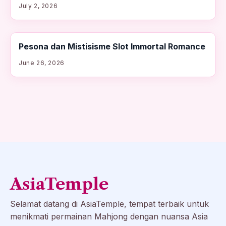
July 2, 2026
Pesona dan Mistisisme Slot Immortal Romance
June 26, 2026
AsiaTemple
Selamat datang di AsiaTemple, tempat terbaik untuk
menikmati permainan Mahjong dengan nuansa Asia