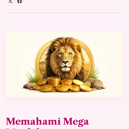
Memahami Mega