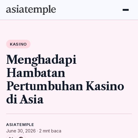
KASINO
Menghadapi
Hambatan
Pertumbuhan Kasino
di Asia
ASIATEMPLE
June 30, 2026 · 2 mnt baca