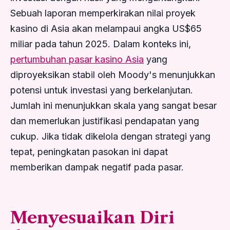
Sebuah laporan memperkirakan nilai proyek
kasino di Asia akan melampaui angka US$65
miliar pada tahun 2025. Dalam konteks ini,
pertumbuhan pasar kasino Asia
yang
diproyeksikan stabil oleh Moody's menunjukkan
potensi untuk investasi yang berkelanjutan.
Jumlah ini menunjukkan skala yang sangat besar
dan memerlukan justifikasi pendapatan yang
cukup. Jika tidak dikelola dengan strategi yang
tepat, peningkatan pasokan ini dapat
memberikan dampak negatif pada pasar.
Menyesuaikan Diri