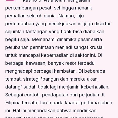
perkembangan pesat, sehingga menarik
perhatian seluruh dunia. Namun, laju
pertumbuhan yang menakjubkan ini juga disertai
sejumlah tantangan yang tidak bisa diabaikan
begitu saja. Memahami dinamika pasar serta
perubahan permintaan menjadi sangat krusial
untuk mencapai keberhasilan di sektor ini. Di
berbagai kawasan, banyak resor terpadu
menghadapi berbagai hambatan. Di beberapa
tempat, strategi 'bangun dan mereka akan
datang' sudah tidak lagi menjamin keberhasilan.
Sebagai contoh, pendapatan dari perjudian di
Filipina tercatat turun pada kuartal pertama tahun
ini. Hal ini menandakan bahwa mendirikan