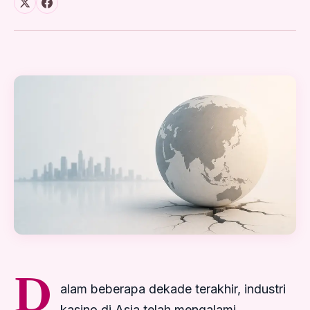
D
alam beberapa dekade terakhir, industri
kasino di Asia telah mengalami