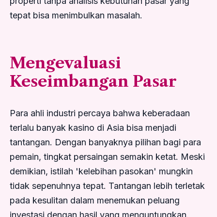
properti tanpa analisis kebutuhan pasar yang
tepat bisa menimbulkan masalah.
Mengevaluasi
Keseimbangan Pasar
Para ahli industri percaya bahwa keberadaan
terlalu banyak kasino di Asia bisa menjadi
tantangan. Dengan banyaknya pilihan bagi para
pemain, tingkat persaingan semakin ketat. Meski
demikian, istilah 'kelebihan pasokan' mungkin
tidak sepenuhnya tepat. Tantangan lebih terletak
pada kesulitan dalam menemukan peluang
investasi dengan hasil yang menguntungkan.