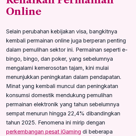
Online
Selain perubahan kebijakan visa, bangkitnya
kembali permainan online juga berperan penting
dalam pemulihan sektor ini. Permainan seperti e-
bingo, bingo, dan poker, yang sebelumnya
mengalami kemerosotan tajam, kini mulai
menunjukkan peningkatan dalam pendapatan.
Minat yang kembali muncul dan peningkatan
konsumsi domestik mendukung pemulihan
permainan elektronik yang tahun sebelumnya
sempat menurun hingga 22,4% dibandingkan
tahun 2025. Fenomena ini mirip dengan
perkembangan pesat iGaming
di beberapa