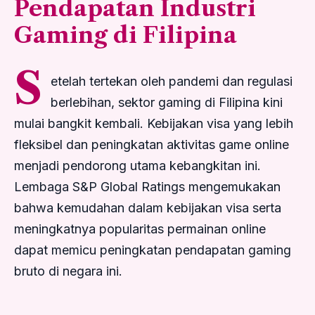
Pendapatan Industri
Gaming di Filipina
S
etelah tertekan oleh pandemi dan regulasi
berlebihan, sektor gaming di Filipina kini
mulai bangkit kembali. Kebijakan visa yang lebih
fleksibel dan peningkatan aktivitas game online
menjadi pendorong utama kebangkitan ini.
Lembaga S&P Global Ratings mengemukakan
bahwa kemudahan dalam kebijakan visa serta
meningkatnya popularitas permainan online
dapat memicu peningkatan pendapatan gaming
bruto di negara ini.