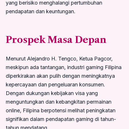
yang berisiko menghalangi pertumbuhan
pendapatan dan keuntungan.
Prospek Masa Depan
Menurut Alejandro H. Tengco, Ketua Pagcor,
meskipun ada tantangan, industri gaming Filipina
diperkirakan akan pulih dengan meningkatnya
kepercayaan dan pengeluaran konsumen.
Dengan dukungan kebijakan visa yang
menguntungkan dan kebangkitan permainan
online, Filipina berpotensi melihat peningkatan
signifikan dalam pendapatan gaming di tahun-
tahun mendatang.