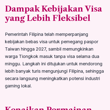
Dampak Kebijakan Visa
yang Lebih Fleksibel
Pemerintah Filipina telah memperpanjang
kebijakan bebas visa untuk pemegang paspor
Taiwan hingga 2027, sambil memungkinkan
warga Tiongkok masuk tanpa visa selama dua
minggu. Langkah ini ditujukan untuk mendorong
lebih banyak turis mengunjungi Filipina, sehingga
secara langsung meningkatkan potensi industri
gaming lokal.
Kenaikan Permainan